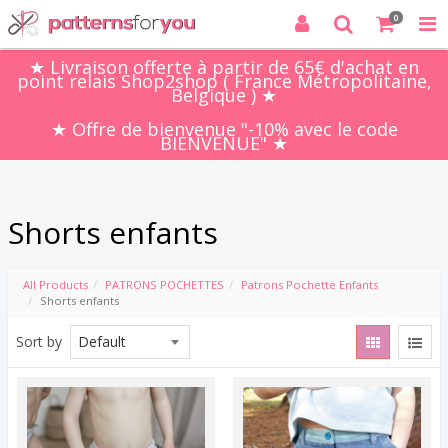
0
★ Livraison offerte à partir de 65€ d'achat en
point relais Shop2shop ( France Métropolitaine,
Belgique ) ★
★ Offre de bienvenue "-10% avec le code
BIENVENUE" ★
Shorts enfants
All Products
PATRONS POCHETTES
Patrons Pochette Enfants
Shorts enfants
Sort by