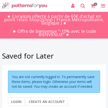
0
★ Livraison offerte à partir de 65€ d'achat en
point relais Shop2shop ( France Métropolitaine,
Belgique ) ★
★ Offre de bienvenue "-10% avec le code
BIENVENUE" ★
Saved for Later
You are not currently logged in. To permanently save
these items, please login. Otherwise your items will
not be saved. You may create an account if needed.
LOGIN
CREATE AN ACCOUNT