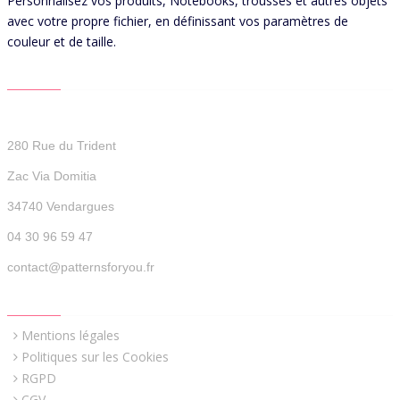
Personnalisez vos produits, Notebooks, trousses et autres objets
avec votre propre fichier, en définissant vos paramètres de
couleur et de taille.
CONTACT US
Patterns For You
280 Rue du Trident
Zac Via Domitia
34740 Vendargues
04 30 96 59 47
contact@patternsforyou.fr
QUICK LINKS
Mentions légales
Politiques sur les Cookies
RGPD
CGV