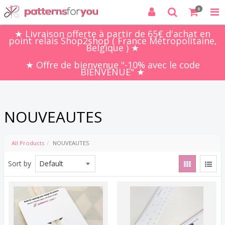
0
★ Livraison offerte à partir de 65€ d'achat en
point relais Shop2shop ( France Métropolitaine,
Belgique ) ★
★ Offre de bienvenue "-10% avec le code
BIENVENUE" ★
NOUVEAUTES
All Products
NOUVEAUTES
Sort by