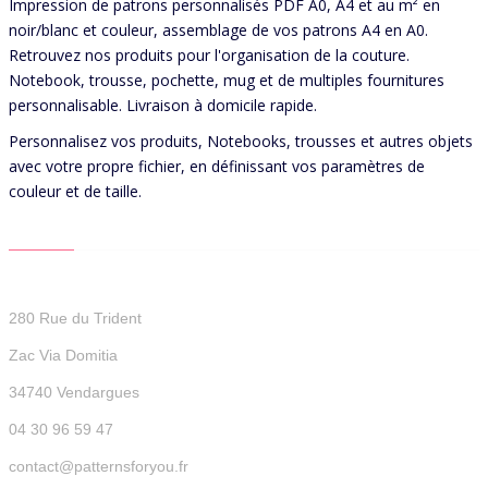
Impression de patrons personnalisés PDF A0, A4 et au m² en
noir/blanc et couleur, assemblage de vos patrons A4 en A0.
Retrouvez nos produits pour l'organisation de la couture.
Notebook, trousse, pochette, mug et de multiples fournitures
personnalisable. Livraison à domicile rapide.
Personnalisez vos produits, Notebooks, trousses et autres objets
avec votre propre fichier, en définissant vos paramètres de
couleur et de taille.
CONTACT US
Patterns For You
280 Rue du Trident
Zac Via Domitia
34740 Vendargues
04 30 96 59 47
contact@patternsforyou.fr