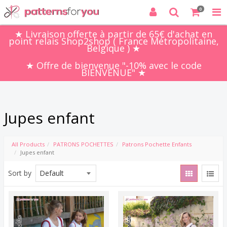
0
★ Livraison offerte à partir de 65€ d'achat en
point relais Shop2shop ( France Métropolitaine,
Belgique ) ★
★ Offre de bienvenue "-10% avec le code
BIENVENUE" ★
Jupes enfant
All Products
PATRONS POCHETTES
Patrons Pochette Enfants
Jupes enfant
Sort by