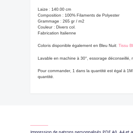
Laize : 140.00 cm
Composition : 100% Filaments de Polyester
Grammage : 265 gr / m2
Couleur : Divers col.
Fabrication Italienne
Coloris disponible également en Bleu Nuit:
Tissu B
Lavable en machine à 30°, essorage déconseillé, r
Pour commander, 1 dans la quantité est égal à 1M 
quantité.
ABOUT US
Impression de patrons personnalisés PDF A0, A4 et 