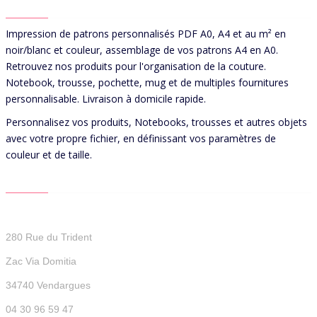
ABOUT US
Impression de patrons personnalisés PDF A0, A4 et au m² en
noir/blanc et couleur, assemblage de vos patrons A4 en A0.
Retrouvez nos produits pour l'organisation de la couture.
Notebook, trousse, pochette, mug et de multiples fournitures
personnalisable. Livraison à domicile rapide.
Personnalisez vos produits, Notebooks, trousses et autres objets
avec votre propre fichier, en définissant vos paramètres de
couleur et de taille.
CONTACT US
Patterns For You
280 Rue du Trident
Zac Via Domitia
34740 Vendargues
04 30 96 59 47