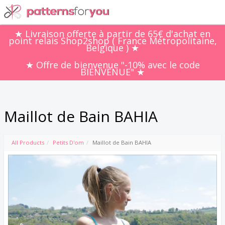
★ Livraison offerte à partir de 65€ d'achat en
point relais Shop2shop ( France Métropolitaine,
Belgique ) ★
★ Offre de bienvenue "-10% avec le code
BIENVENUE" ★
Maillot de Bain BAHIA
All Products
Petits D'om
Maillot de Bain BAHIA