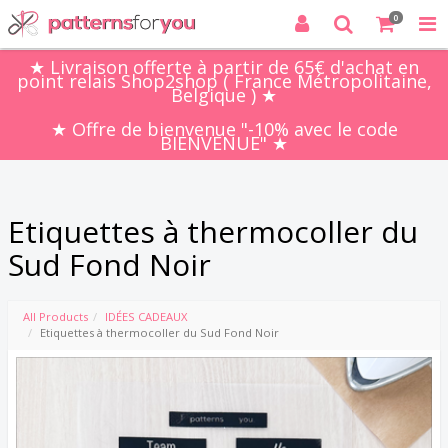
0
★ Livraison offerte à partir de 65€ d'achat en
point relais Shop2shop ( France Métropolitaine,
Belgique ) ★
★ Offre de bienvenue "-10% avec le code
BIENVENUE" ★
Etiquettes à thermocoller du
Sud Fond Noir
All Products
IDÉES CADEAUX
Etiquettes à thermocoller du Sud Fond Noir