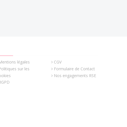
UICK LINKS
Mentions légales
CGV
Politiques sur les
Formulaire de Contact
ookies
Nos engagements RSE
RGPD