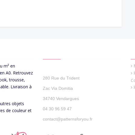
CONTACT US
Q
au m² en
Patterns For You
 en A0. Retrouvez
280 Rue du Trident
ook, trousse,
C
able. Livraison à
Zac Via Domitia
34740 Vendargues
autres objets
04 30 96 59 47
res de couleur et
contact@patternsforyou.fr