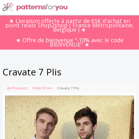
★ Livraison offerte à partir de 65€ d'achat en
point relais Shop2shop ( France Métropolitaine,
Belgique ) ★
★ Offre de bienvenue "-10% avec le code
BIENVENUE" ★
Cravate 7 Plis
All Products
Petits D'om
Cravate 7 Plis