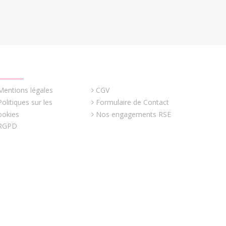
UICK LINKS
Mentions légales
CGV
Politiques sur les
Formulaire de Contact
ookies
Nos engagements RSE
RGPD