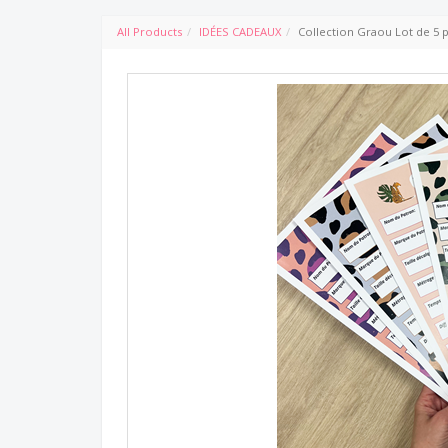
All Products
IDÉES CADEAUX
Collection Graou Lot de 5 