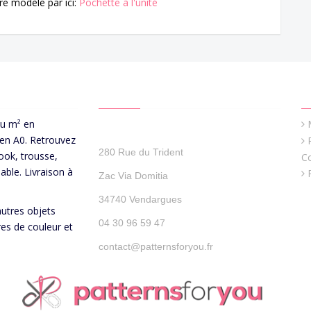
re modèle par ici:
Pochette à l'unité
CONTACT US
Q
au m² en
Patterns For You
 en A0. Retrouvez
280 Rue du Trident
ook, trousse,
C
able. Livraison à
Zac Via Domitia
34740 Vendargues
autres objets
04 30 96 59 47
res de couleur et
contact@patternsforyou.fr