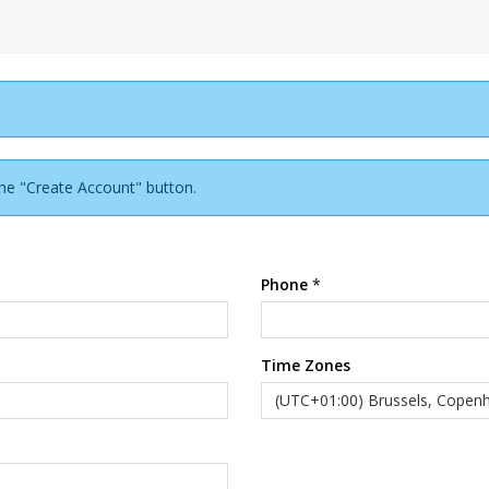
 the "Create Account" button.
Phone
*
Time Zones