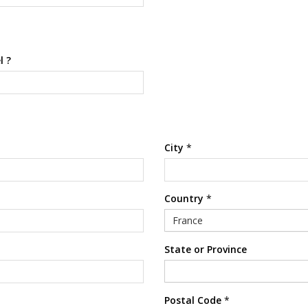
l ?
City
*
Country
*
France
State or Province
Postal Code
*