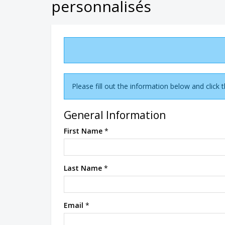
personnalisés
Please fill out the information below and click
General Information
First Name
*
Last Name
*
Email
*